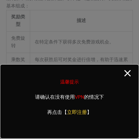
基本组成：
奖励类
描述
型
免费旋
在特定条件下获得多次免费游戏机会。
转
乘数奖
每次获胜后可对奖金进行倍增，有助于迅速累
金
积财富。
特殊符
温馨提示
某些符号触发额外奖励，让游戏更加多样化。
号
请确认在没有使用
VPN
的情况下
平博体育玩家的使用体验与建议
再点击【
立即注册
】
很多平博体育玩家在体验《超级旋转》在线老虎机时，提高了
对游戏的期待。玩家普遍认为，该游戏不仅在图形设计上出
色，而且还有丰富多样的游戏机制，使得每一次旋转都充满了
惊喜。以下是玩家们常提及的一些体验：