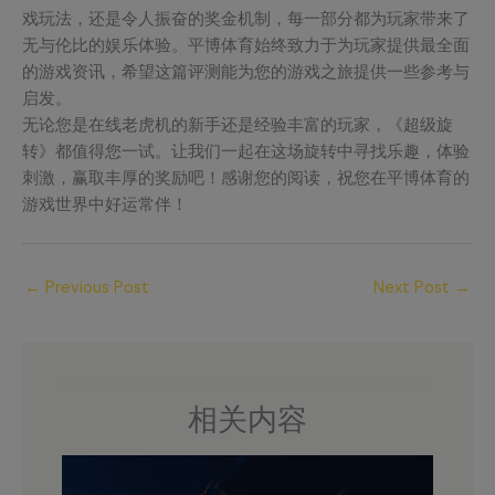
戏玩法，还是令人振奋的奖金机制，每一部分都为玩家带来了
无与伦比的娱乐体验。平博体育始终致力于为玩家提供最全面
的游戏资讯，希望这篇评测能为您的游戏之旅提供一些参考与
启发。
无论您是在线老虎机的新手还是经验丰富的玩家，《超级旋
转》都值得您一试。让我们一起在这场旋转中寻找乐趣，体验
刺激，赢取丰厚的奖励吧！感谢您的阅读，祝您在平博体育的
游戏世界中好运常伴！
←
Previous Post
Next Post
→
相关内容