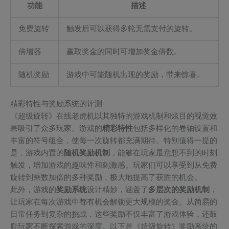
功能
描述
免费旋转
触发后可以获得多轮无需支付的旋转。
倍增器
赢取奖金的同时可增加奖金倍数。
随机奖励
游戏中可能随机出现的奖励，带来惊喜。
精彩特性与奖励系统的评测
《超级旋转》在线老虎机以其独特的游戏机制和炫目的视觉效
果吸引了众多玩家。游戏的
精彩特性
包括多样化的卷轴设置和
丰富的符号组合，使每一次旋转都充满期待。特别值得一提的
是，游戏内置的
随机奖励机制
，能够在玩家最意想不到的时刻
触发，增加游戏的趣味性和刺激感。玩家们可以享受到从免费
旋转到乘数加倍的多种奖励，极大地提高了获胜的机会。
此外，游戏的
奖励系统
设计精妙，涵盖了
多层次的奖励机制
，
让玩家在每次游戏中都有机会解锁更大规模的奖金。从简易的
日常任务到复杂的挑战，这些奖励不仅丰富了游戏体验，还鼓
励玩家不断探索游戏的深度。以下是《超级旋转》奖励系统的